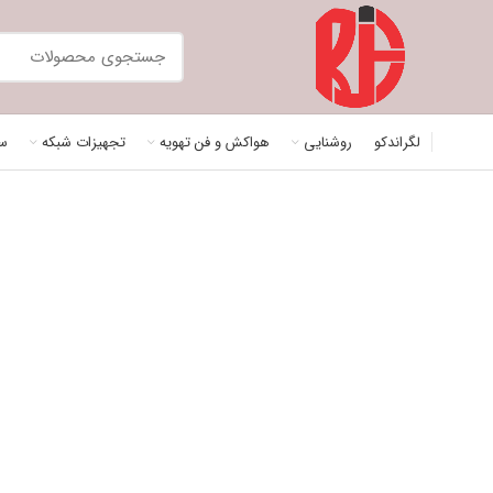
لگراندکو
روشنایی
هواکش و فن تهویه
تجهیزات شبکه
سی