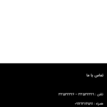
تماس با ما
تلفن : 33532329 –
33532326
همراه : 09121384591