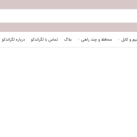
م و کابل
محافظ و چند راهی
بلاگ
تماس با لگراندکو
درباره لگراندکو