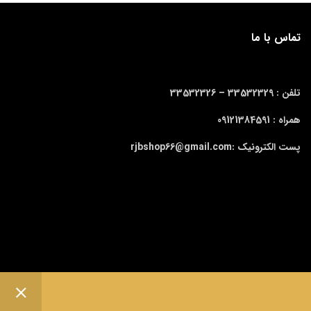
تماس با ما
تلفن : 33532329 –
33532326
همراه : 09121384591
پست الکترونیک :rjbshop66@gmail.com