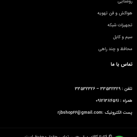
روشنایی
هواکش و فن تهویه
تجهیزات شبکه
سیم و کابل
محافظ و چند راهی
تماس با ما
تلفن : 33532329 –
33532326
همراه : 09121384591
پست الکترونیک :rjbshop66@gmail.com
© 2026
کالای برق رجبی
. تمامی حقوق محفوظ است