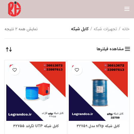
خانه
تجهیزات شبکه
کابل شبکه
نمایش همه 2 نتیجه
مشاهده فیلترها
کابل شبکه sftp مدل 32759
کابل شبکه UTP لگراند 32755