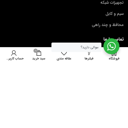
تجهیزات شبکه
سیم و کابل
محافظ و چند راهی
تماس با ما
سوالی دارید؟
0
فروشگاه
فیلترها
علاقه مندی
سبد خرید
حساب کاربری من
تلفن : 33532329 –
33532326
همراه : 09121384591
پست الکترونیک :rjbshop66@gmail.com
© 2026
کالای برق رجبی
. تمامی حقوق محفوظ است