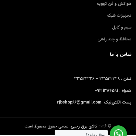
هواکش و فن تهویه
تجهیزات شبکه
سیم و کابل
محافظ و چند راهی
تماس با ما
تلفن : 33532329 –
33532326
همراه : 09121384591
پست الکترونیک :rjbshop66@gmail.com
© 2026
کالای برق رجبی
. تمامی حقوق محفوظ است
سوالی دارید؟