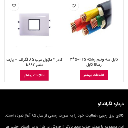
کابل سه ونیم رشته 25+50*3
کادر 2 ماژول درب 85 لگراند – پارت
رسانا کابل
نامبر 10992
اطلاعات بیشتر
اطلاعات بیشتر
درباره لگراندکو
کالای برق رجبی ،فعالیت خود را به صورت رسمی از سال 85 آغاز نموده است.
این مجموعه با هدف جذب سهم بالاتر از فروش در بازار و در راستای جلب هر