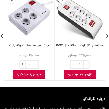
محافظ ولتاژ پارت ۶ خانه مدل new
چندراهی محافظ ۴خونه پارت
235,000
تومان
190,000
تومان
افزودن به سبد خرید
افزودن به سبد خرید
درباره لگراندکو
کالای برق رجبی ،فعالیت خود را به صورت رسمی از سال 85 آغاز نموده است.