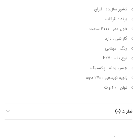
کشور سازنده : ایران
برند : افراتاب
طول عمر : 3000 ساعت
گارانتی : دارد
رنگ : مهتابی
نوع پایه : E27
جنس بدنه : پلاستیک
زاویه نوردهی : 270 دجه
توان : 40 وات
نظرات (0)