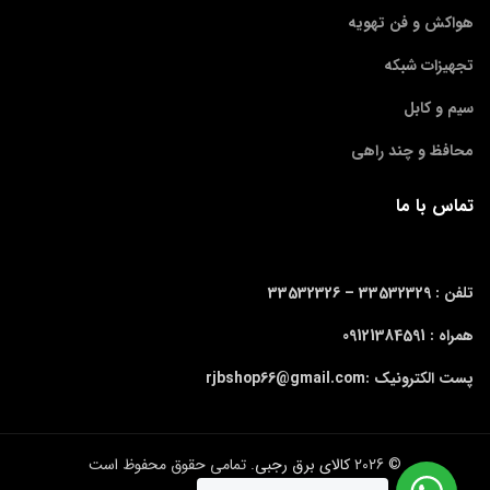
هواکش و فن تهویه
تجهیزات شبکه
سیم و کابل
محافظ و چند راهی
تماس با ما
تلفن : 33532329 –
33532326
همراه : 09121384591
پست الکترونیک :rjbshop66@gmail.com
© 2026
کالای برق رجبی
. تمامی حقوق محفوظ است