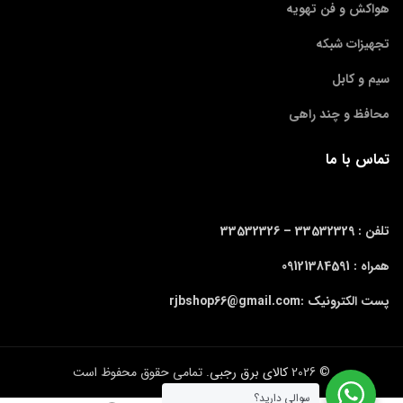
هواکش و فن تهویه
تجهیزات شبکه
سیم و کابل
محافظ و چند راهی
تماس با ما
تلفن : 33532329 –
33532326
همراه : 09121384591
پست الکترونیک :rjbshop66@gmail.com
© 2026
کالای برق رجبی
. تمامی حقوق محفوظ است
سوالی دارید؟