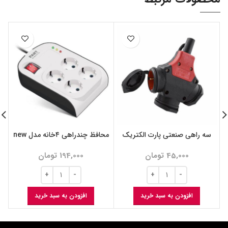
سه راهی صنعتی پارت الکتریک
محافظ چندراهی ۴خانه مدل new
45,000
تومان
194,000
تومان
افزودن به سبد خرید
افزودن به سبد خرید