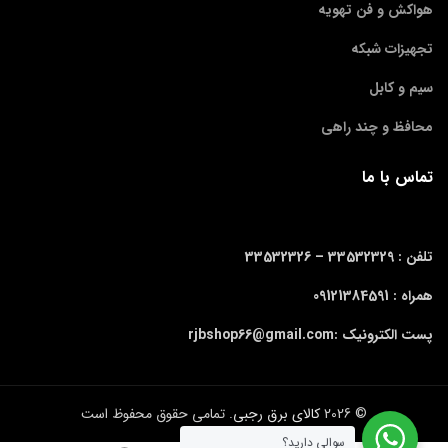
هواکش و فن تهویه
تجهیزات شبکه
سیم و کابل
محافظ و چند راهی
تماس با ما
تلفن : 33532329 –
33532326
همراه : 09121384591
پست الکترونیک :rjbshop66@gmail.com
© 2026
کالای برق رجبی
. تمامی حقوق محفوظ است
سوالی دارید؟