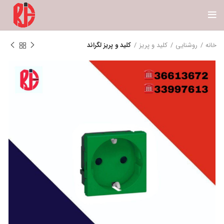
خانه
روشنایی
کلید و پریز
کلید و پریز لگراند