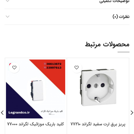
توضیحات تکمیلی
نظرات (0)
محصولات مرتبط
پریز برق ارت سفید لگراند 77210
کلید باریک موزائیک لگراند 77000