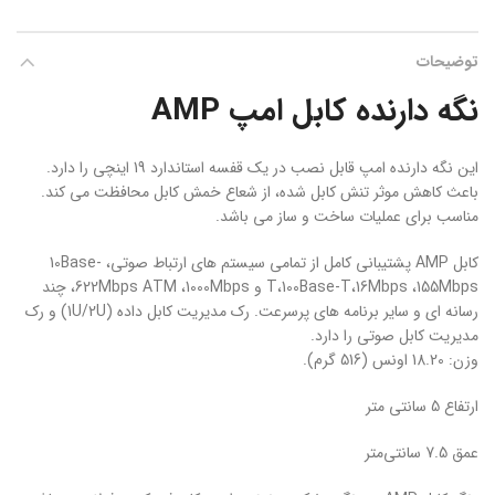
توضیحات
نگه دارنده کابل امپ AMP
این نگه دارنده امپ قابل نصب در یک قفسه استاندارد 19 اینچی را دارد.
باعث کاهش موثر تنش کابل شده، از شعاع خمش کابل محافظت می کند.
مناسب برای عملیات ساخت و ساز می باشد.
کابل AMP پشتیبانی کامل از تمامی سیستم های ارتباط صوتی، 10Base-
T،100Base-T،16Mbps ،155Mbps و 622Mbps ATM ،1000Mbps، چند
رسانه ای و سایر برنامه های پرسرعت. رک مدیریت کابل داده (1U/2U) و رک
مدیریت کابل صوتی را دارد.
وزن: 18.20 اونس (516 گرم).
ارتفاع 5 سانتی متر
عمق 7.5 سانتی‌متر