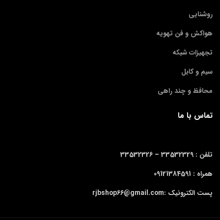
روشنایی
هواکش و فن تهویه
تجهیزات شبکه
سیم و کابل
محافظ و چند راهی
تماس با ما
تلفن : 33532329 –
33532326
همراه : 09121384591
پست الکترونیک :rjbshop66@gmail.com