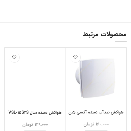
محصولات مرتبط
هواکش ضدآب دمنده آکسی لاین
هواکش دمنده مدل VSL-15S2S
160,000
تومان
129,000
تومان