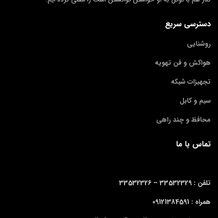
دسترسی سریع
روشنایی
هواکش و فن تهویه
تجهیزات شبکه
سیم و کابل
محافظ و چند راهی
تماس با ما
تلفن : 33532329 –
33532326
همراه : 09121384591