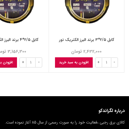
کابل ۲/۵*۳ برند البرز الکتریک‌ نور
کابل ۲/۵*۴ برند البرز الکتریک نور
2,432,000
تومان
3,156,300
توم
افزودن به سبد خرید
افزودن ب
درباره لگراندکو
کالای برق رجبی ،فعالیت خود را به صورت رسمی از سال 85 آغاز نموده است.