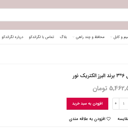
م و کابل
محافظ و چند راهی
بلاگ
تماس با لگراندکو
درباره لگراندکو
لکتریک نور
5,462,
تومان
افزودن به سبد خرید
قایسه
افزودن به علاقه مندی