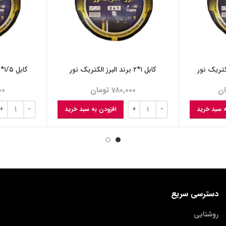
کابل ۱*۲ برند البرز الکتریک نور
کابل ۱/۵*۲ برند البرز الکتریک نور
ان
780,000
تومان
00
ه سبد خرید
افزودن به سبد خرید
دسترسی سریع
روشنایی