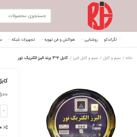
لگراندکو
روشنایی
هواکش و فن تهویه
تجهیزات شبکه
سی
خانه
سیم و کابل
سیم و کابل البرز
کابل ۶*۳ برند البرز الکتریک نور
کابل ۶*۳ برند البرز ا
500
م